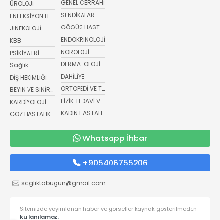
GENEL CERRAHİ
ÜROLOJİ
SENDİKALAR
ENFEKSİYON HASTALIKLARI
GÖGÜS HASTALIKLARI
JİNEKOLOJİ
ENDOKRİNOLOJİ
KBB
NÖROLOJİ
PSİKİYATRİ
DERMATOLOJİ
Sağlık
DAHİLİYE
DİŞ HEKİMLİĞİ
ORTOPEDİ VE TRAVMATOLOJİ
BEYİN VE SİNİR CERRAHİSİ
FİZİK TEDAVİ VE REHABİLİTASYON
KARDİYOLOJİ
KADIN HASTALIKLARI VE DOĞUM
GÖZ HASTALIKLARI
Whatsapp İhbar
+905406755206
sagliktabugun@gmail.com
Sitemizde yayımlanan haber ve görseller kaynak gösterilmeden
kullanılamaz.