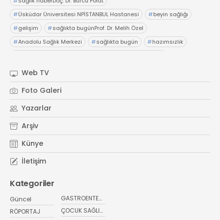
#
sağlık haberDoç. Dr. Burcu Polat
#
Üsküdar Üniversitesi NPİSTANBUL Hastanesi
#
beyin sağlığı
#
gelişim
#
sağlıkta bugünProf. Dr. Melih Özel
#
Anadolu Sağlık Merkezi
#
sağlıkta bugün
#
hazımsızlık
#
abdominofrenik dissinerjiAcıbadem Fulya Hastanesi
#
Dr. İsmail Çalıkoğlu
#
şiddetli karın ağrıları
#
hazımsızlık
Web TV
#
sağlıkta bugünElensilia Arbutin Serum
#
K-Land
Foto Galeri
#
Kore cilt bakım
#
sağlıkta bugün
#
sağlık haberler
Yazarlar
Arşiv
Künye
İletişim
Kategoriler
GASTROENTEROLOJİ
Güncel
ÇOCUK SAĞLIĞI VE HASTALIKLARI
RÖPORTAJ