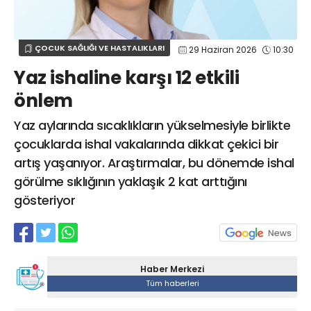
Web TV
Galeri
Yazarlar
GÖZ HASTALIKLARI
SAĞLIK
sagliktabugun@gmail.com
ÇOCUK SAĞLIĞI VE HASTALIKLARI
29 Haziran 2026
10:30
GASTROENTEROLOJİ
Yaz ishaline karşı 12 etkili
ÇOCUK SAĞLIĞI VE HASTALIKLARI
önlem
GENEL CERRAHİ
SENDİKALAR
Yaz aylarında sıcaklıkların yükselmesiyle birlikte
çocuklarda ishal vakalarında dikkat çekici bir
GÖGÜS HASTALIKLARI
artış yaşanıyor. Araştırmalar, bu dönemde ishal
DERMATOLOJİ
görülme sıklığının yaklaşık 2 kat arttığını
ENDOKRİNOLOJİ
gösteriyor
NÖROLOJİ
ORTOPEDİ VE TRAVMATOLOJİ
DAHİLİYE
Haber Merkezi
FİZİK TEDAVİ VE REHABİLİTASYON
Tüm haberleri
KADIN HASTALIKLARI VE DOĞUM