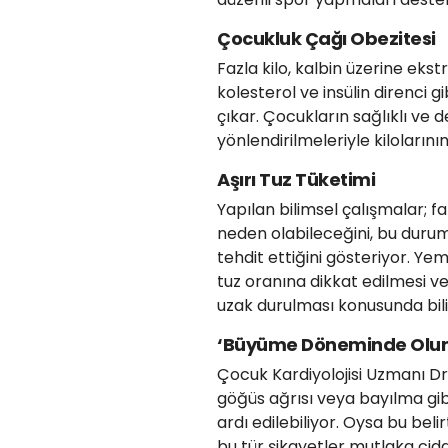
Çocukluk Çağı Obezitesi
Fazla kilo, kalbin üzerine eks
kolesterol ve insülin direnci g
çıkar. Çocukların sağlıklı ve 
yönlendirilmeleriyle kiloların
Aşırı Tuz Tüketimi
Yapılan bilimsel çalışmalar; 
neden olabileceğini, bu durum
tehdit ettiğini gösteriyor. Ye
tuz oranına dikkat edilmesi ve
uzak durulması konusunda bili
‘Büyüme Döneminde Olur’ 
Çocuk Kardiyolojisi Uzmanı Dr.
göğüs ağrısı veya bayılma gi
ardı edilebiliyor. Oysa bu beli
bu tür şikayetler mutlaka ci