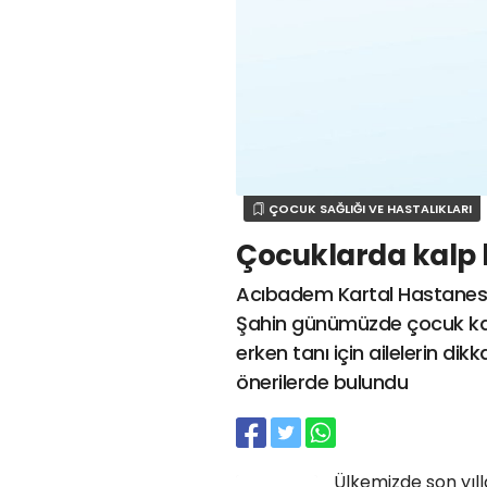
ÇOCUK SAĞLIĞI VE HASTALIKLARI
Çocuklarda kalp h
Acıbadem Kartal Hastanesi 
Şahin günümüzde çocuk kalbi
erken tanı için ailelerin dik
önerilerde bulundu
Ülkemizde son yıl