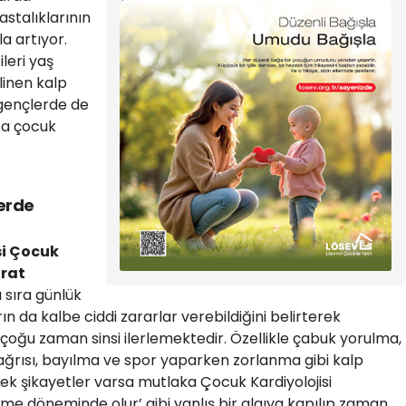
stalıklarının
la artıyor.
leri yaş
linen kalp
k gençlerde de
ta çocuk
lerde
i Çocuk
urat
 sıra günlük
 da kalbe ciddi zararlar verebildiğini belirterek
 çoğu zaman sinsi ilerlemektedir. Özellikle çabuk yorulma,
s ağrısı, bayılma ve spor yaparken zorlanma gibi kalp
lecek şikayetler varsa mutlaka Çocuk Kardiyolojisi
e döneminde olur’ gibi yanlış bir algıya kapılıp zaman