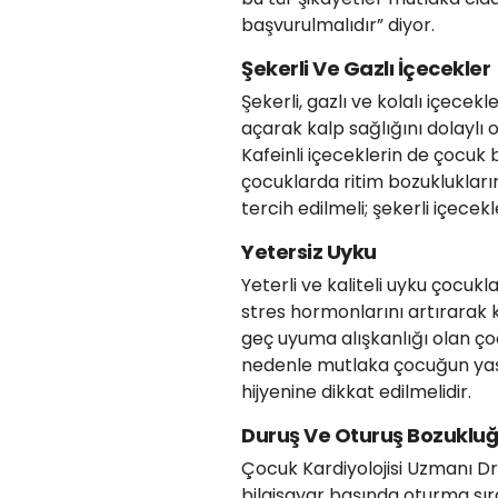
başvurulmalıdır” diyor.
Şekerli Ve Gazlı İçecekler
Şekerli, gazlı ve kolalı içece
açarak kalp sağlığını dolaylı ol
Kafeinli içeceklerin de çocuk
çocuklarda ritim bozuklukların
tercih edilmeli; şekerli içecekl
Yetersiz Uyku
Yeterli ve kaliteli uyku çocukla
stres hormonlarını artırarak k
geç uyuma alışkanlığı olan ço
nedenle mutlaka çocuğun yaşı
hijyenine dikkat edilmelidir.
Duruş Ve Oturuş Bozuklu
Çocuk Kardiyolojisi Uzmanı Dr
bilgisayar başında oturma sır