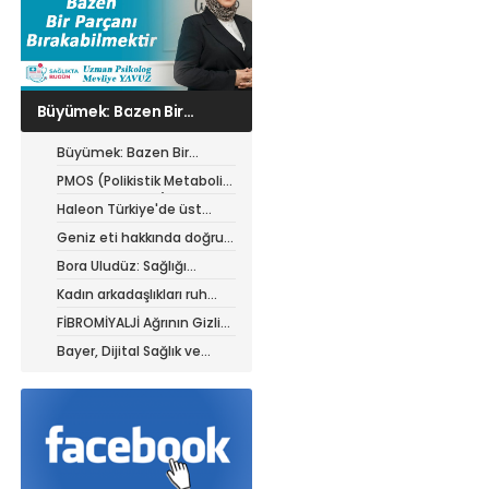
PMOS (Polikistik
Metabolik Over
Sendromu) hastaları için
Büyümek: Bazen Bir
yazın beslenme rehberi
Parçanı Bırakabilmektir
PMOS (Polikistik Metabolik
Over Sendromu) hastaları
Haleon Türkiye'de üst
için yazın beslenme
düzey atamalar
Geniz eti hakkında doğru
rehberi
sanılan 5 yanlış
Bora Uludüz: Sağlığı
yalnızca hastalıkların
Kadın arkadaşlıkları ruh
tedavisiyle sınırlı
sağlığını güçlendiriyor
FİBROMİYALJİ Ağrının Gizli
görmüyoruz
Alfabesi: Tabakta Biten
Bayer, Dijital Sağlık ve
Sancı, Çatalla Başlayan
Tarım Girişimleri Haritası
Şifa
Başvurularını Başlattı