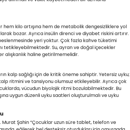
kler hem kilo artışına hem de metabolik dengesizliklere yol
arak bozar. Ayrıca insülin direnci ve diyabet riskini artırır.
 beslenmesinde yeri yoktur. Çok fazla kahve tüketimi
ı tetikleyebilmektedir. Su, ayran ve doğal içecekler
er alışkanlık haline getirilmemelidir.
rın kalp sağlığı için de kritik öneme sahiptir. Yetersiz uyku;
alp ritmini ve tansiyonu olumsuz etkileyebilir. Ayrıca çok
cuklarda, vücudun biyolojik ritmi bozulabilmektedir. Bu
na uygun düzenli uyku saatleri oluşturulmalı ve uyku
ğu
. Murat Şahin “Çocuklar uzun süre tablet, telefon ve
asında, eğilerek bel desteksiz oturdukları için omurgada