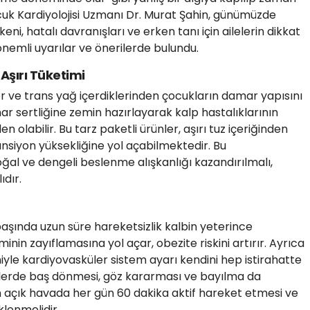
cuk Kardiyolojisi Uzmanı Dr. Murat Şahin, günümüzde
eni, hatalı davranışları ve erken tanı için ailelerin dikkat
önemli uyarılar ve önerilerde bulundu.
 Aşırı Tüketimi
er ve trans yağ içerdiklerinden çocukların damar yapısını
r sertliğine zemin hazırlayarak kalp hastalıklarının
olabilir. Bu tarz paketli ürünler, aşırı tuz içeriğinden
nsiyon yüksekliğine yol açabilmektedir. Bu
ğal ve dengeli beslenme alışkanlığı kazandırılmalı,
ıdır.
başında uzun süre hareketsizlik kalbin yeterince
nin zayıflamasına yol açar, obezite riskini artırır. Ayrıca
yle kardiyovasküler sistem ayarı kendini hep istirahatte
ketlerde baş dönmesi, göz kararması ve bayılma da
n açık havada her gün 60 dakika aktif hareket etmesi ve
lenmelidir.