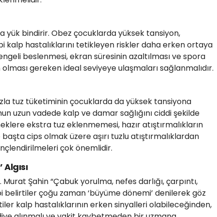
tra yük bindirir. Obez çocuklarda yüksek tansiyon,
ibi kalp hastalıklarını tetikleyen riskler daha erken ortaya
dengeli beslenmesi, ekran süresinin azaltılması ve spora
ın olması gereken ideal seviyeye ulaşmaları sağlanmalıdır.
fazla tuz tüketiminin çocuklarda da yüksek tansiyona
un uzun vadede kalp ve damar sağlığını ciddi şekilde
meklere ekstra tuz eklenmemesi, hazır atıştırmalıkların
 başta cips olmak üzere aşırı tuzlu atıştırmalıklardan
nçlendirilmeleri çok önemlidir.
Algısı
 Murat Şahin “Çabuk yorulma, nefes darlığı, çarpıntı,
bi belirtiler çoğu zaman ‘büyüme dönemi’ denilerek göz
rtiler kalp hastalıklarının erken sinyalleri olabileceğinden,
ddiye alınmalı ve vakit kaybetmeden bir uzmana