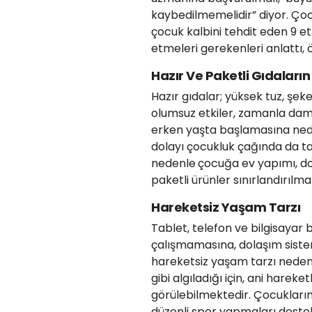
kaybedilmemelidir” diyor. Ço
çocuk kalbini tehdit eden 9 etk
etmeleri gerekenleri anlattı, 
Hazır Ve Paketli Gıdaların
Hazır gıdalar; yüksek tuz, şek
olumsuz etkiler, zamanla dama
erken yaşta başlamasına neden 
dolayı çocukluk çağında da ta
nedenle
çocuğa ev yapımı, do
paketli ürünler sınırlandırılmal
Hareketsiz Yaşam Tarzı
Tablet, telefon ve bilgisayar 
çalışmamasına, dolaşım sistemi
hareketsiz yaşam tarzı nedeni
gibi algıladığı için, ani hare
görülebilmektedir. Çocukları
düzenli spor yapmaları destek