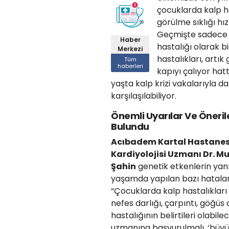
çocuklarda kalp ha
görülme sıklığı hız
Geçmişte sadece i
Haber
hastalığı olarak bi
Merkezi
hastalıkları, artı
Tüm
haberleri
kapıyı çalıyor hat
yaşta kalp krizi vakalarıyla da
karşılaşılabiliyor.
Önemli Uyarılar Ve Öneri
Bulundu
Acıbadem Kartal Hastanes
Kardiyolojisi Uzmanı Dr. M
Şahin
genetik etkenlerin yanı
yaşamda yapılan bazı hataların
“Çocuklarda kalp hastalıkları
nefes darlığı, çarpıntı, göğü
hastalığının belirtileri olabi
uzmanına başvurulmalı, ‘büyüm