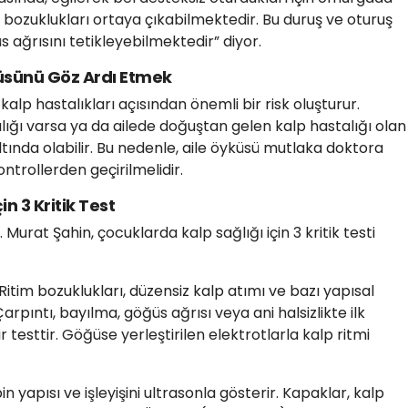
il bozuklukları ortaya çıkabilmektedir. Bu duruş ve oturuş
 ağrısını tetikleyebilmektedir” diyor.
küsünü Göz Ardı Etmek
alp hastalıkları açısından önemli bir risk oluşturur.
lığı varsa ya da ailede doğuştan gelen kalp hastalığı olan
ltında olabilir. Bu nedenle, aile öyküsü mutlaka doktora
ontrollerden geçirilmelidir.
n 3 Kritik Test
Murat Şahin, çocuklarda kalp sağlığı için 3 kritik testi
Ritim bozuklukları, düzensiz kalp atımı ve bazı yapısal
Çarpıntı, bayılma, göğüs ağrısı veya ani halsizlikte ilk
bir testtir. Göğüse yerleştirilen elektrotlarla kalp ritmi
in yapısı ve işleyişini ultrasonla gösterir. Kapaklar, kalp