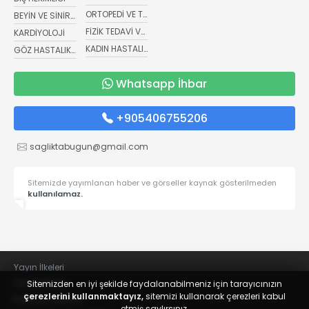
ORTOPEDİ VE TRAVMATOLOJİ
BEYİN VE SİNİR CERRAHİSİ
FİZİK TEDAVİ VE REHABİLİTASYON
KARDİYOLOJİ
KADIN HASTALIKLARI VE DOĞUM
GÖZ HASTALIKLARI
Whatsapp İhbar
+905406755206
sagliktabugun@gmail.com
Sitemizde yayımlanan haber ve görseller kaynak gösterilmeden
kullanılamaz.
Yayın İlkeleri
Veri Politikası
Sitemizden en iyi şekilde faydalanabilmeniz için tarayıcınızın
çerezlerini kullanmaktayız,
sitemizi kullanarak çerezleri kabul
Kullanım Şartları
etmiş saylırsınız.