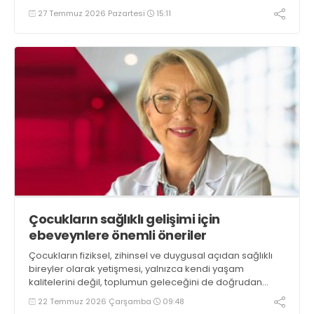
gerektiğini, altta yatan nedenin araştırılmasının uygun
27 Temmuz 2026 Pazartesi
15:11
tedavi planlaması açısından önemli olduğunu belirtiyor
Çocukların sağlıklı gelişimi için
ebeveynlere önemli öneriler
Çocukların fiziksel, zihinsel ve duygusal açıdan sağlıklı
bireyler olarak yetişmesi, yalnızca kendi yaşam
kalitelerini değil, toplumun geleceğini de doğrudan
etkiliyor
22 Temmuz 2026 Çarşamba
09:48