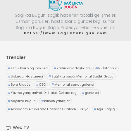
Sağlıkta Bugün, sağlık haberleri, tıptaki gelişmeler,
uzman görüşleri, hastalıklarla güncel bilgi sunar.
Sağlıkta Bugün Sağlık Profesyonellerine yöneliktir
https://www.sagliktabugun.com
Trendler
#
Klinik Psikolog İpek Erol
#
kadın arkadaşlıkları
#
NP İstanbul
#
Üsküdar Hastanesi
#
Sağlıkta bugünMemorial Sağlık Grubu
#
Bora Uludüz
#
CEO
#
Memorial sanat galerisi
#
Yüzme yarışlarıProf. Dr. Haluk Özkarakaş
#
geniz eti
#
sağlıkta bugün
#
bilinen yanlışlar
#
Acıbadem Altunizade HastanesiHaleon Türkiye
#
Ağız Sağlığı
#
OTC Wellnes
#
Işıl Sağlam Balaban
#
Kristin Aslaner ArasUzm. Dyt. Büşra Şen
Web TV