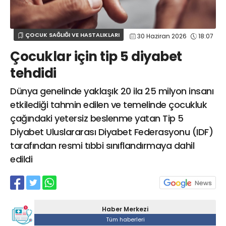
Web TV
Galeri
Yazarlar
GÖZ HASTALIKLARI
SAĞLIK
sagliktabugun@gmail.com
ÇOCUK SAĞLIĞI VE HASTALIKLARI
30 Haziran 2026
18:07
GASTROENTEROLOJİ
Çocuklar için tip 5 diyabet
ÇOCUK SAĞLIĞI VE HASTALIKLARI
tehdidi
GENEL CERRAHİ
SENDİKALAR
Dünya genelinde yaklaşık 20 ila 25 milyon insanı
etkilediği tahmin edilen ve temelinde çocukluk
GÖGÜS HASTALIKLARI
çağındaki yetersiz beslenme yatan Tip 5
DERMATOLOJİ
Diyabet Uluslararası Diyabet Federasyonu (IDF)
ENDOKRİNOLOJİ
tarafından resmi tıbbi sınıflandırmaya dahil
NÖROLOJİ
edildi
ORTOPEDİ VE TRAVMATOLOJİ
DAHİLİYE
FİZİK TEDAVİ VE REHABİLİTASYON
Haber Merkezi
KADIN HASTALIKLARI VE DOĞUM
Tüm haberleri