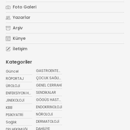
#
Memorial Ataşehir Hastanesi
Foto Galeri
#
PMOS (Polikistik Metabolik Over Sendromu)
Yazarlar
#
yaz ayları kritik öneri
#
sağlıkta bugün
Arşiv
Künye
İletişim
Kategoriler
GASTROENTEROLOJİ
Güncel
ÇOCUK SAĞLIĞI VE HASTALIKLARI
RÖPORTAJ
GENEL CERRAHİ
ÜROLOJİ
SENDİKALAR
ENFEKSİYON HASTALIKLARI
GÖGÜS HASTALIKLARI
JİNEKOLOJİ
ENDOKRİNOLOJİ
KBB
NÖROLOJİ
PSİKİYATRİ
DERMATOLOJİ
Sağlık
DAHİLİYE
DİŞ HEKİMLİĞİ