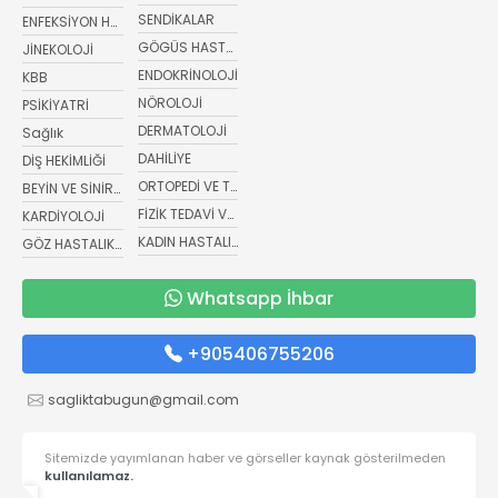
SENDİKALAR
ENFEKSİYON HASTALIKLARI
GÖGÜS HASTALIKLARI
JİNEKOLOJİ
ENDOKRİNOLOJİ
KBB
NÖROLOJİ
PSİKİYATRİ
DERMATOLOJİ
Sağlık
DAHİLİYE
DİŞ HEKİMLİĞİ
ORTOPEDİ VE TRAVMATOLOJİ
BEYİN VE SİNİR CERRAHİSİ
FİZİK TEDAVİ VE REHABİLİTASYON
KARDİYOLOJİ
KADIN HASTALIKLARI VE DOĞUM
GÖZ HASTALIKLARI
Whatsapp İhbar
+905406755206
sagliktabugun@gmail.com
Sitemizde yayımlanan haber ve görseller kaynak gösterilmeden
kullanılamaz.