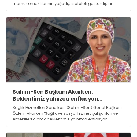
memur emeklilerinin yaşadığı sefaleti gösterdiğini
belirterek, temmuz ayında memur ve memur
emeklilerine yapılan maaş zammının mutfaklardaki
yangını söndüremediğini söyledi
Sahim-Sen Başkanı Akarken:
Beklentimiz yalnızca enflasyon
oranında zam değil
Sağlık Hizmetleri Sendikası (Sahim-Sen) Genel Başkanı
Özlem Akarken ‘Sağlık ve sosyal hizmet çalışanları ve
emeklileri olarak beklentimiz yalnızca enflasyon
oranında maaş artışı değildir’ dedi