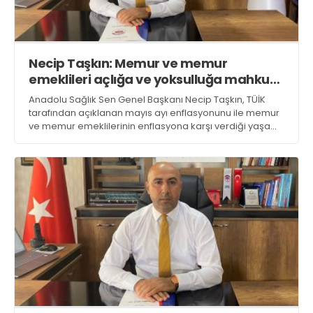
Necip Taşkın: Memur ve memur
emeklileri açlığa ve yoksulluğa mahkum
ediliyor
Anadolu Sağlık Sen Genel Başkanı Necip Taşkın, TÜİK
tarafından açıklanan mayıs ayı enflasyonunu ile memur
ve memur emeklilerinin enflasyona karşı verdiği yaşam
savaşı, ücret ve vergilendirmede yaşanan adaletsizlik
hakkında çarpıcı açıklamalarda bulundu