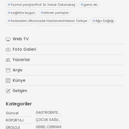
#
Yüzme yarışlarıProf. Dr. Haluk Özkarakaş
#
geniz eti
#
sağlıkta bugün
#
bilinen yanlışlar
#
Acıbadem Altunizade HastanesiHaleon Türkiye
#
Ağız Sağlığı
#
OTC Wellnes
#
Işıl Sağlam Balaban
#
Kristin Aslaner ArasUzm. Dyt. Büşra Şen
Web TV
#
Memorial Ataşehir Hastanesi
Foto Galeri
#
PMOS (Polikistik Metabolik Over Sendromu)
Yazarlar
#
yaz ayları kritik öneri
#
sağlıkta bugün
Arşiv
Künye
İletişim
Kategoriler
GASTROENTEROLOJİ
Güncel
ÇOCUK SAĞLIĞI VE HASTALIKLARI
RÖPORTAJ
GENEL CERRAHİ
ÜROLOJİ