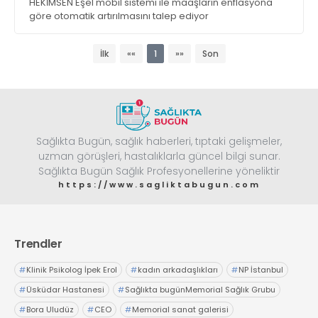
HEKİMSEN Eşel mobil sistemi ile maaşların enflasyona
göre otomatik artırılmasını talep ediyor
İlk
««
1
»»
Son
Sağlıkta Bugün, sağlık haberleri, tıptaki gelişmeler,
uzman görüşleri, hastalıklarla güncel bilgi sunar.
Sağlıkta Bugün Sağlık Profesyonellerine yöneliktir
https://www.sagliktabugun.com
Trendler
#
Klinik Psikolog İpek Erol
#
kadın arkadaşlıkları
#
NP İstanbul
#
Üsküdar Hastanesi
#
Sağlıkta bugünMemorial Sağlık Grubu
#
Bora Uludüz
#
CEO
#
Memorial sanat galerisi