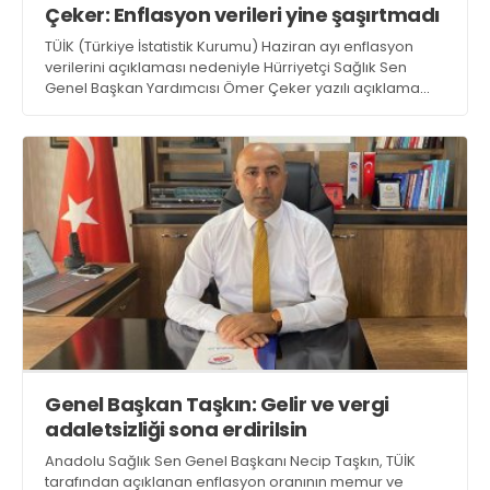
Çeker: Enflasyon verileri yine şaşırtmadı
Web TV
Galeri
Yazarlar
GÖZ HASTALIKLARI
TÜİK (Türkiye İstatistik Kurumu) Haziran ayı enflasyon
SAĞLIK
verilerini açıklaması nedeniyle Hürriyetçi Sağlık Sen
sagliktabugun@gmail.com
Genel Başkan Yardımcısı Ömer Çeker yazılı açıklama
GASTROENTEROLOJİ
yaptı. Çeker ‘Kamu çalışanları, emekli memurlar
ÇOCUK SAĞLIĞI VE HASTALIKLARI
yaşanan yüksek enflasyon karşısında çaresiz’ dedi
GENEL CERRAHİ
SENDİKALAR
GÖGÜS HASTALIKLARI
DERMATOLOJİ
ENDOKRİNOLOJİ
NÖROLOJİ
ORTOPEDİ VE TRAVMATOLOJİ
DAHİLİYE
Genel Başkan Taşkın: Gelir ve vergi
adaletsizliği sona erdirilsin
FİZİK TEDAVİ VE REHABİLİTASYON
Anadolu Sağlık Sen Genel Başkanı Necip Taşkın, TÜİK
KADIN HASTALIKLARI VE DOĞUM
tarafından açıklanan enflasyon oranının memur ve