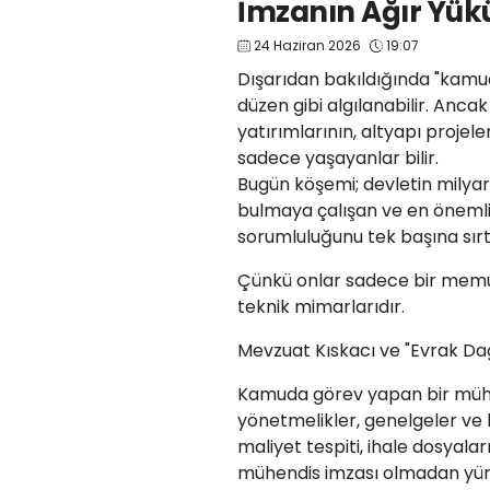
İmzanın Ağır Yük
24 Haziran 2026
19:07
​Dışarıdan bakıldığında "kam
düzen gibi algılanabilir. An
yatırımlarının, altyapı projel
sadece yaşayanlar bilir.
​Bugün köşemi; devletin milya
bulmaya çalışan ve en önemli
sorumluluğunu tek başına sır
​Çünkü onlar sadece bir memur 
teknik mimarlarıdır.
​Mevzuat Kıskacı ve "Evrak Dağ
​Kamuda görev yapan bir mühen
yönetmelikler, genelgeler ve 
maliyet tespiti, ihale dosyaları
mühendis imzası olmadan yürü