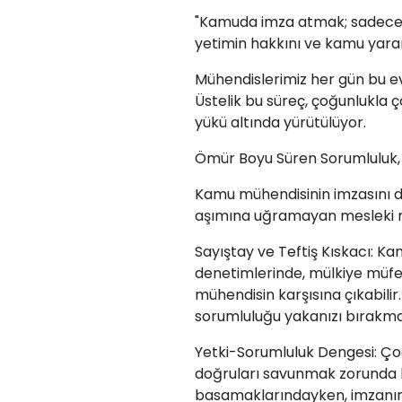
​"Kamuda imza atmak; sadece t
yetimin hakkını ve kamu yara
​Mühendislerimiz her gün bu e
Üstelik bu süreç, çoğunlukla ço
yükü altında yürütülüyor.
​Ömür Boyu Süren Sorumluluk, 
​Kamu mühendisinin imzasını d
aşımına uğramayan mesleki r
​Sayıştay ve Teftiş Kıskacı: Ka
denetimlerinde, mülkiye müfet
mühendisin karşısına çıkabilir.
sorumluluğu yakanızı bırakma
​Yetki-Sorumluluk Dengesi: Çoğ
doğruları savunmak zorunda ka
basamaklarındayken, imzanın