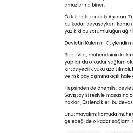
omuzlarına biner.
​Özlük Haklarındaki Aşınma: Ta
bu kadar devasayken; kamu mü
yazık ki bu sorumluluğun ağırl
​Devletin Kalemini Güçlendirm
​Bir devlet, mühendisinin kale
yapılar da o kadar sağlam olu
kırtasiyecilik yükü azaltılmal
ve risk paylaşımına açık hale g
​Hepsinden de önemlisi, devlet
Sayıştay stresiyle masasına o
hakları, üstlendikleri bu deva
​Unutmayalım; kamuda mühendi
geleceği de o kadar sağlam inş