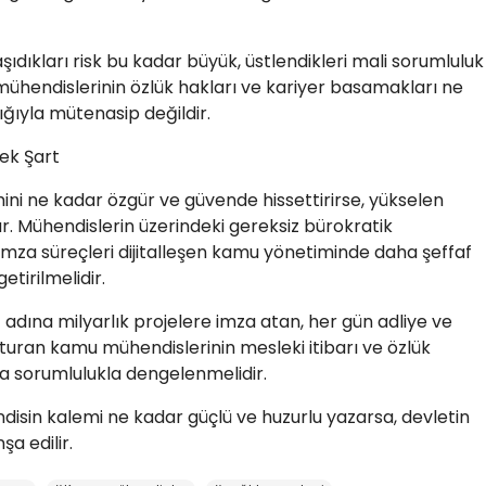
şıdıkları risk bu kadar büyük, üstlendikleri mali sorumluluk
hendislerinin özlük hakları ve kariyer basamakları ne
ığıyla mütenasip değildir.
ek Şart
mini ne kadar özgür ve güvende hissettirirse, yükselen
r. Mühendislerin üzerindeki gereksiz bürokratik
ı, imza süreçleri dijitalleşen kamu yönetiminde daha şeffaf
etirilmelidir.
 adına milyarlık projelere imza atan, her gün adliye ve
turan kamu mühendislerinin mesleki itibarı ve özlük
sa sorumlulukla dengelenmelidir.
sin kalemi ne kadar güçlü ve huzurlu yazarsa, devletin
a edilir.