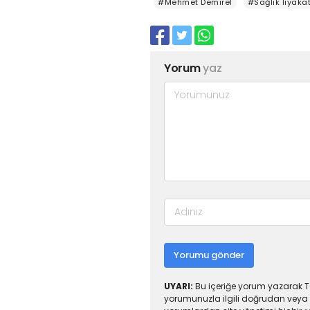
#Mehmet Demirel
#Sağlık liyaka
Yorum
yaz
Yorumu gönder
UYARI:
Bu içeriğe yorum yazarak To
yorumunuzla ilgili doğrudan veya 