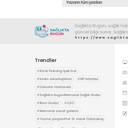
Yazarın tüm yazıları
Sağlıkta Bugün, sağlık habe
güncel bilgi sunar. Sağlık
https://www.saglik
Trendler
#
Klinik Psikolog İpek Erol
#
kadın arkadaşlıkları
#
NP İstanbul
#
Üsküdar Hastanesi
#
Sağlıkta bugünMemorial Sağlık Grubu
#
Bora Uludüz
#
CEO
#
Memorial sanat galerisi
#
Yüzme yarışlarıProf. Dr. Haluk Özkarakaş
#
geniz eti
#
sağlıkta bugün