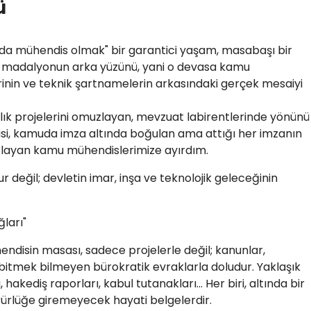
ü
uda mühendis olmak" bir garantici yaşam, masabaşı bir
cak madalyonun arka yüzünü, yani o devasa kamu
erinin ve teknik şartnamelerin arkasındaki gerçek mesaiyi
rlık projelerini omuzlayan, mevzuat labirentlerinde yönünü
si, kamuda imza altında boğulan ama attığı her imzanın
tlayan kamu mühendislerimize ayırdım.
değil; devletin imar, inşa ve teknolojik geleceğinin
ları"
disin masası, sadece projelerle değil; kanunlar,
bitmek bilmeyen bürokratik evraklarla doludur. Yaklaşık
, hakediş raporları, kabul tutanakları... Her biri, altında bir
rlüğe giremeyecek hayati belgelerdir.