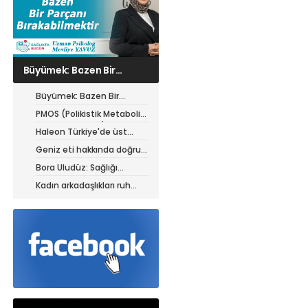
PMOS (Polikistik
Metabolik Over
Sendromu) hastaları için
Büyümek: Bazen Bir
yazın beslenme rehberi
Parçanı Bırakabilmektir
PMOS (Polikistik Metabolik
Over Sendromu) hastaları
Haleon Türkiye'de üst
için yazın beslenme
düzey atamalar
Geniz eti hakkında doğru
rehberi
sanılan 5 yanlış
Bora Uludüz: Sağlığı
yalnızca hastalıkların
Kadın arkadaşlıkları ruh
tedavisiyle sınırlı
sağlığını güçlendiriyor
görmüyoruz