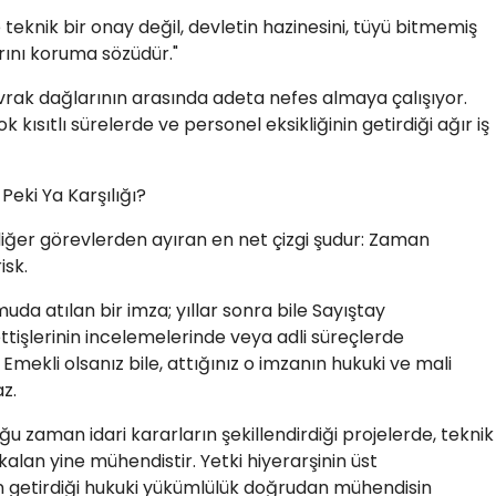
eknik bir onay değil, devletin hazinesini, tüyü bitmemiş
rını koruma sözüdür."
vrak dağlarının arasında adeta nefes almaya çalışıyor.
k kısıtlı sürelerde ve personel eksikliğinin getirdiği ağır iş
Peki Ya Karşılığı?
iğer görevlerden ayıran en net çizgi şudur: Zaman
isk.
muda atılan bir imza; yıllar sonra bile Sayıştay
tişlerinin incelemelerinde veya adli süreçlerde
 Emekli olsanız bile, attığınız o imzanın hukuki ve mali
z.
u zaman idari kararların şekillendirdiği projelerde, teknik
lan yine mühendistir. Yetki hiyerarşinin üst
 getirdiği hukuki yükümlülük doğrudan mühendisin