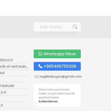
Whatsapp İhbar
EROLOJİ
+905406755206
ĞI VE HASTALIKLARI
AHİ
sagliktabugun@gmail.com
ALIKLARI
Sitemizde yayımlanan
LOJİ
haber ve görseller kaynak
gösterilmeden
kullanılamaz.
Jİ