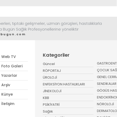
rleri, tıptaki gelişmeler, uzman görüşleri, hastalıklarla
ta Bugün Sağlık Profesyonellerine yöneliktir
tabugun.com
Kategoriler
Web TV
GASTROENT
Güncel
Foto Galeri
ÇOCUK SAĞLI
RÖPORTAJ
Yazarlar
GENEL CERR
ÜROLOJİ
SENDİKALAR
ENFEKSİYON HASTALIKLARI
Arşiv
GÖGÜS HAST
JİNEKOLOJİ
Künye
ENDOKRİNO
KBB
İletişim
NÖROLOJİ
PSİKİYATRİ
DERMATOLO
Sağlık