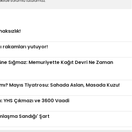
şekilde sorumlu tutulamaz.
aksızlık!
ı rakamları yutuyor!
Güne Sığmaz: Memuriyette Kağıt Devri Ne Zaman
ğı mı? ​Mayıs Tiyatrosu: Sahada Aslan, Masada Kuzu!
ı: YHS Çıkmazı ve 3600 Vaadi
dımlaşma Sandığı' Şart