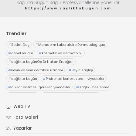
Sağlıkta Bugün Sağlık Profesyonellerine yöneliktir
Web TV
Galeri
Yazarlar
GÖZ HASTALIKLARI
https://www.sagliktabugun.com
SAĞLIK
sagliktabugun@gmail.com
GASTROENTEROLOJİ
Trendler
ÇOCUK SAĞLIĞI VE HASTALIKLARI
GENEL CERRAHİ
#
Sedat Gaş
#
Maruderm Laboratoire Dermatologique
SENDİKALAR
#
genel müdür
#
kozmetik ve dermatoloji
#
sağlıkta bugünOp Dr Hakan Erdoğan
GÖGÜS HASTALIKLARI
#
Beyin ve sinir cerrahisi uzmanı
#
Beyin sağlığı
DERMATOLOJİ
#
sağlıkta bugün
#
Prefrontal kortekszararlı yiyecekler
ENDOKRİNOLOJİ
#
dikkat edilmesi gereken yiyecekler
#
sağlıklı beslenme
NÖROLOJİ
#
sağlıkta bugün
#
sağlık haberDoç. Dr. Burcu Polat
ORTOPEDİ VE TRAVMATOLOJİ
#
Üsküdar Üniversitesi NPİSTANBUL Hastanesi
#
beyin sağlığı
Web TV
DAHİLİYE
#
gelişim
#
sağlıkta bugünProf. Dr. Melih Özel
Foto Galeri
FİZİK TEDAVİ VE REHABİLİTASYON
#
Anadolu Sağlık Merkezi
#
sağlıkta bugün
#
hazımsızlık
Yazarlar
KADIN HASTALIKLARI VE DOĞUM
#
abdominofrenik dissinerji