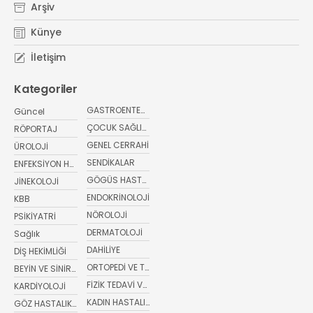
Arşiv
Künye
İletişim
Kategoriler
GASTROENTEROLOJİ
Güncel
ÇOCUK SAĞLIĞI VE HASTALIKLARI
RÖPORTAJ
GENEL CERRAHİ
ÜROLOJİ
SENDİKALAR
ENFEKSİYON HASTALIKLARI
GÖGÜS HASTALIKLARI
JİNEKOLOJİ
ENDOKRİNOLOJİ
KBB
NÖROLOJİ
PSİKİYATRİ
DERMATOLOJİ
Sağlık
DAHİLİYE
DİŞ HEKİMLİĞİ
ORTOPEDİ VE TRAVMATOLOJİ
BEYİN VE SİNİR CERRAHİSİ
FİZİK TEDAVİ VE REHABİLİTASYON
KARDİYOLOJİ
KADIN HASTALIKLARI VE DOĞUM
GÖZ HASTALIKLARI