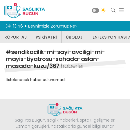
aş oldu
13:46
Beynimizle Zorumuz Ne?
11:24
Vücut sağl
RÖPORTAJ
PSİKİYATRİ
ÜROLOJİ
ENFEKSİYON HASTA
RÖPORTAJ
PSİKİYATRİ
#sendikacilik-mi-sayi-avciligi-mi-​
ÜROLOJİ
mayis-tiyatrosu-sahada-aslan-
masada-kuzu/367
haberler
ENFEKSİYON HASTALIKLARI
JİNEKOLOJİ
Listelenecek haber bulunamadı.
KBB
DİĞER
DİŞ HEKİMLİĞİ
Güncel
BEYİN VE SİNİR CERRAHİSİ
Sağlıkta Bugün, sağlık haberleri, tıptaki gelişmeler,
uzman görüşleri, hastalıklarla güncel bilgi sunar.
KARDİYOLOJİ