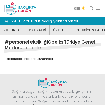
iriyor
12:41
Bora Uludüz: Sağlığı yalnızca hastalıkların tedavisiyle sınırlı görmüyoruz
12:31
Geniz eti 
RÖPORTAJ
PSİKİYATRİ
ÜROLOJİ
ENFEKSİYON HASTA
RÖPORTAJ
PSİKİYATRİ
#personel eksikliğiOpella Türkiye Genel
ÜROLOJİ
Müdürü
haberler
ENFEKSİYON HASTALIKLARI
Listelenecek haber bulunamadı.
JİNEKOLOJİ
KBB
DİĞER
DİŞ HEKİMLİĞİ
Güncel
Sağlıkta Bugün, sağlık haberleri, tıptaki gelişmeler,
BEYİN VE SİNİR CERRAHİSİ
uzman görüşleri, hastalıklarla güncel bilgi sunar.
Sağlıkta Bugün Sağlık Profesyonellerine yöneliktir
KARDİYOLOJİ