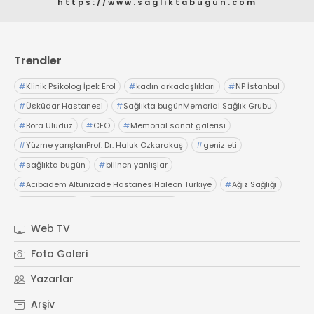
https://www.sagliktabugun.com
Web TV
Galeri
Yazarlar
GÖZ HASTALIKLARI
SAĞLIK
sagliktabugun@gmail.com
GASTROENTEROLOJİ
Trendler
ÇOCUK SAĞLIĞI VE HASTALIKLARI
#
Klinik Psikolog İpek Erol
#
kadın arkadaşlıkları
#
NP İstanbul
GENEL CERRAHİ
#
Üsküdar Hastanesi
#
Sağlıkta bugünMemorial Sağlık Grubu
SENDİKALAR
#
Bora Uludüz
#
CEO
#
Memorial sanat galerisi
GÖGÜS HASTALIKLARI
#
Yüzme yarışlarıProf. Dr. Haluk Özkarakaş
#
geniz eti
#
sağlıkta bugün
#
bilinen yanlışlar
DERMATOLOJİ
#
Acıbadem Altunizade HastanesiHaleon Türkiye
#
Ağız Sağlığı
ENDOKRİNOLOJİ
#
OTC Wellnes
#
Işıl Sağlam Balaban
NÖROLOJİ
#
Kristin Aslaner ArasUzm. Dyt. Büşra Şen
Web TV
ORTOPEDİ VE TRAVMATOLOJİ
#
Memorial Ataşehir Hastanesi
DAHİLİYE
Foto Galeri
#
PMOS (Polikistik Metabolik Over Sendromu)
FİZİK TEDAVİ VE REHABİLİTASYON
Yazarlar
#
yaz ayları kritik öneri
#
sağlıkta bugün
KADIN HASTALIKLARI VE DOĞUM
Arşiv