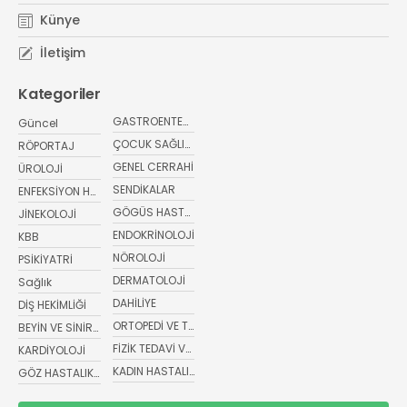
Künye
İletişim
Kategoriler
GASTROENTEROLOJİ
Güncel
ÇOCUK SAĞLIĞI VE HASTALIKLARI
RÖPORTAJ
GENEL CERRAHİ
ÜROLOJİ
SENDİKALAR
ENFEKSİYON HASTALIKLARI
GÖGÜS HASTALIKLARI
JİNEKOLOJİ
ENDOKRİNOLOJİ
KBB
NÖROLOJİ
PSİKİYATRİ
DERMATOLOJİ
Sağlık
DAHİLİYE
DİŞ HEKİMLİĞİ
ORTOPEDİ VE TRAVMATOLOJİ
BEYİN VE SİNİR CERRAHİSİ
FİZİK TEDAVİ VE REHABİLİTASYON
KARDİYOLOJİ
KADIN HASTALIKLARI VE DOĞUM
GÖZ HASTALIKLARI