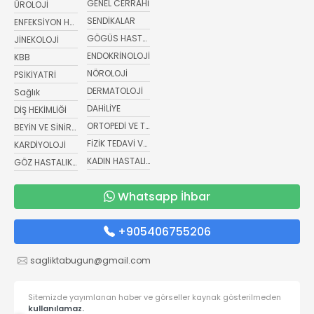
GENEL CERRAHİ
ÜROLOJİ
SENDİKALAR
ENFEKSİYON HASTALIKLARI
GÖGÜS HASTALIKLARI
JİNEKOLOJİ
ENDOKRİNOLOJİ
KBB
NÖROLOJİ
PSİKİYATRİ
DERMATOLOJİ
Sağlık
DAHİLİYE
DİŞ HEKİMLİĞİ
ORTOPEDİ VE TRAVMATOLOJİ
BEYİN VE SİNİR CERRAHİSİ
FİZİK TEDAVİ VE REHABİLİTASYON
KARDİYOLOJİ
KADIN HASTALIKLARI VE DOĞUM
GÖZ HASTALIKLARI
Whatsapp İhbar
+905406755206
sagliktabugun@gmail.com
Sitemizde yayımlanan haber ve görseller kaynak gösterilmeden
kullanılamaz.