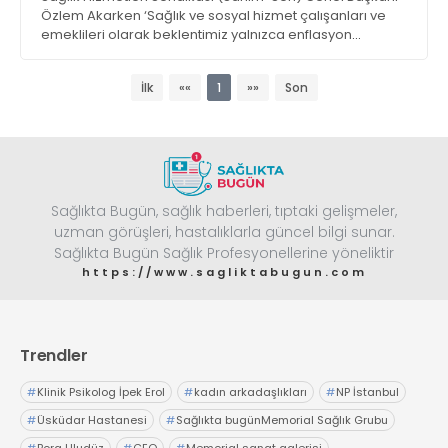
Özlem Akarken ‘Sağlık ve sosyal hizmet çalışanları ve
emeklileri olarak beklentimiz yalnızca enflasyon
oranında maaş artışı değildir’ dedi
İlk
««
1
»»
Son
Sağlıkta Bugün, sağlık haberleri, tıptaki gelişmeler,
uzman görüşleri, hastalıklarla güncel bilgi sunar.
Sağlıkta Bugün Sağlık Profesyonellerine yöneliktir
https://www.sagliktabugun.com
Trendler
#
Klinik Psikolog İpek Erol
#
kadın arkadaşlıkları
#
NP İstanbul
#
Üsküdar Hastanesi
#
Sağlıkta bugünMemorial Sağlık Grubu