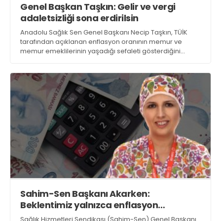
Genel Başkan Taşkın: Gelir ve vergi
Web TV
Galeri
Yazarlar
GÖZ HASTALIKLARI
adaletsizliği sona erdirilsin
SAĞLIK
Anadolu Sağlık Sen Genel Başkanı Necip Taşkın, TÜİK
sagliktabugun@gmail.com
GASTROENTEROLOJİ
tarafından açıklanan enflasyon oranının memur ve
memur emeklilerinin yaşadığı sefaleti gösterdiğini
ÇOCUK SAĞLIĞI VE HASTALIKLARI
belirterek, temmuz ayında memur ve memur
emeklilerine yapılan maaş zammının mutfaklardaki
GENEL CERRAHİ
yangını söndüremediğini söyledi
SENDİKALAR
GÖGÜS HASTALIKLARI
DERMATOLOJİ
ENDOKRİNOLOJİ
NÖROLOJİ
ORTOPEDİ VE TRAVMATOLOJİ
DAHİLİYE
Sahim-Sen Başkanı Akarken:
FİZİK TEDAVİ VE REHABİLİTASYON
Beklentimiz yalnızca enflasyon
KADIN HASTALIKLARI VE DOĞUM
oranında zam değil
Sağlık Hizmetleri Sendikası (Sahim-Sen) Genel Başkanı