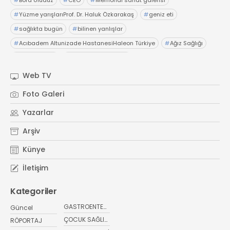
#
Bora Uludüz
#
CEO
#
Memorial sanat galerisi
#
Yüzme yarışlarıProf. Dr. Haluk Özkarakaş
#
geniz eti
#
sağlıkta bugün
#
bilinen yanlışlar
#
Acıbadem Altunizade HastanesiHaleon Türkiye
#
Ağız Sağlığı
#
OTC Wellnes
#
Işıl Sağlam Balaban
#
Kristin Aslaner ArasUzm. Dyt. Büşra Şen
Web TV
#
Memorial Ataşehir Hastanesi
Foto Galeri
#
PMOS (Polikistik Metabolik Over Sendromu)
Yazarlar
#
yaz ayları kritik öneri
#
sağlıkta bugün
Arşiv
Künye
İletişim
Kategoriler
GASTROENTEROLOJİ
Güncel
ÇOCUK SAĞLIĞI VE HASTALIKLARI
RÖPORTAJ