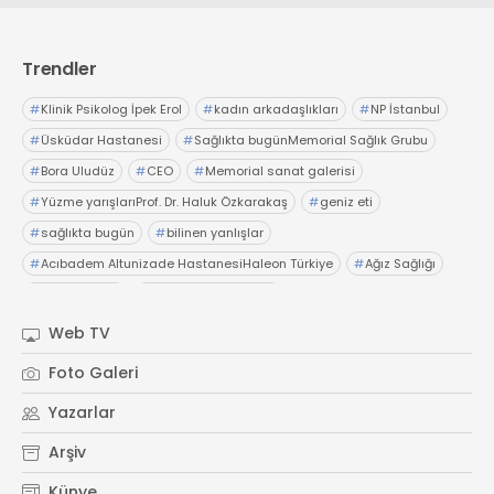
Web TV
Galeri
Yazarlar
GÖZ HASTALIKLARI
SAĞLIK
Trendler
sagliktabugun@gmail.com
GASTROENTEROLOJİ
#
Klinik Psikolog İpek Erol
#
kadın arkadaşlıkları
#
NP İstanbul
ÇOCUK SAĞLIĞI VE HASTALIKLARI
#
Üsküdar Hastanesi
#
Sağlıkta bugünMemorial Sağlık Grubu
GENEL CERRAHİ
#
Bora Uludüz
#
CEO
#
Memorial sanat galerisi
SENDİKALAR
#
Yüzme yarışlarıProf. Dr. Haluk Özkarakaş
#
geniz eti
GÖGÜS HASTALIKLARI
#
sağlıkta bugün
#
bilinen yanlışlar
DERMATOLOJİ
#
Acıbadem Altunizade HastanesiHaleon Türkiye
#
Ağız Sağlığı
ENDOKRİNOLOJİ
#
OTC Wellnes
#
Işıl Sağlam Balaban
#
Kristin Aslaner ArasUzm. Dyt. Büşra Şen
NÖROLOJİ
Web TV
#
Memorial Ataşehir Hastanesi
ORTOPEDİ VE TRAVMATOLOJİ
Foto Galeri
#
PMOS (Polikistik Metabolik Over Sendromu)
DAHİLİYE
Yazarlar
#
yaz ayları kritik öneri
#
sağlıkta bugün
FİZİK TEDAVİ VE REHABİLİTASYON
Arşiv
KADIN HASTALIKLARI VE DOĞUM
Künye