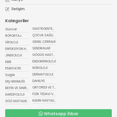
İletişim
Kategoriler
GASTROENTEROLOJİ
Güncel
ÇOCUK SAĞLIĞI VE HASTALIKLARI
RÖPORTAJ
GENEL CERRAHİ
ÜROLOJİ
SENDİKALAR
ENFEKSİYON HASTALIKLARI
GÖGÜS HASTALIKLARI
JİNEKOLOJİ
ENDOKRİNOLOJİ
KBB
NÖROLOJİ
PSİKİYATRİ
DERMATOLOJİ
Sağlık
DAHİLİYE
DİŞ HEKİMLİĞİ
ORTOPEDİ VE TRAVMATOLOJİ
BEYİN VE SİNİR CERRAHİSİ
FİZİK TEDAVİ VE REHABİLİTASYON
KARDİYOLOJİ
KADIN HASTALIKLARI VE DOĞUM
GÖZ HASTALIKLARI
Whatsapp İhbar