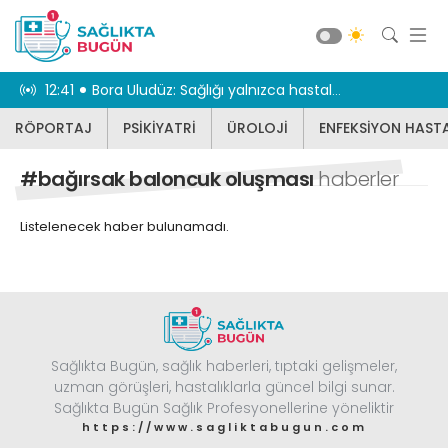
iriyor
12:41
Bora Uludüz: Sağlığı yalnızca hastalıkların tedavisiyle sınırlı görmüyoruz
12:31
Geniz eti 
RÖPORTAJ
PSİKİYATRİ
ÜROLOJİ
ENFEKSİYON HASTA
RÖPORTAJ
PSİKİYATRİ
#bağırsak baloncuk oluşması
haberler
ÜROLOJİ
Listelenecek haber bulunamadı.
ENFEKSİYON HASTALIKLARI
JİNEKOLOJİ
KBB
DİĞER
Sağlıkta Bugün, sağlık haberleri, tıptaki gelişmeler,
DİŞ HEKİMLİĞİ
Güncel
uzman görüşleri, hastalıklarla güncel bilgi sunar.
BEYİN VE SİNİR CERRAHİSİ
Sağlıkta Bugün Sağlık Profesyonellerine yöneliktir
https://www.sagliktabugun.com
KARDİYOLOJİ