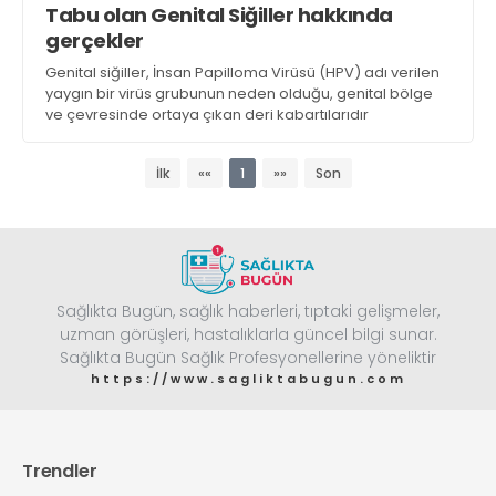
Tabu olan Genital Siğiller hakkında
Web TV
Galeri
Yazarlar
GÖZ HASTALIKLARI
gerçekler
SAĞLIK
Genital siğiller, İnsan Papilloma Virüsü (HPV) adı verilen
sagliktabugun@gmail.com
GASTROENTEROLOJİ
yaygın bir virüs grubunun neden olduğu, genital bölge
ve çevresinde ortaya çıkan deri kabartılarıdır
ÇOCUK SAĞLIĞI VE HASTALIKLARI
GENEL CERRAHİ
İlk
««
1
»»
Son
SENDİKALAR
GÖGÜS HASTALIKLARI
DERMATOLOJİ
ENDOKRİNOLOJİ
Sağlıkta Bugün, sağlık haberleri, tıptaki gelişmeler,
NÖROLOJİ
uzman görüşleri, hastalıklarla güncel bilgi sunar.
Sağlıkta Bugün Sağlık Profesyonellerine yöneliktir
ORTOPEDİ VE TRAVMATOLOJİ
https://www.sagliktabugun.com
DAHİLİYE
FİZİK TEDAVİ VE REHABİLİTASYON
KADIN HASTALIKLARI VE DOĞUM
Trendler