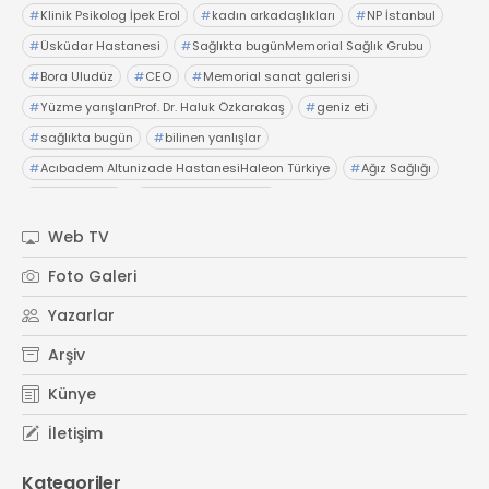
#
Klinik Psikolog İpek Erol
#
kadın arkadaşlıkları
#
NP İstanbul
#
Üsküdar Hastanesi
#
Sağlıkta bugünMemorial Sağlık Grubu
#
Bora Uludüz
#
CEO
#
Memorial sanat galerisi
#
Yüzme yarışlarıProf. Dr. Haluk Özkarakaş
#
geniz eti
#
sağlıkta bugün
#
bilinen yanlışlar
#
Acıbadem Altunizade HastanesiHaleon Türkiye
#
Ağız Sağlığı
#
OTC Wellnes
#
Işıl Sağlam Balaban
#
Kristin Aslaner ArasUzm. Dyt. Büşra Şen
Web TV
#
Memorial Ataşehir Hastanesi
Foto Galeri
#
PMOS (Polikistik Metabolik Over Sendromu)
Yazarlar
#
yaz ayları kritik öneri
#
sağlıkta bugün
Arşiv
Künye
İletişim
Kategoriler