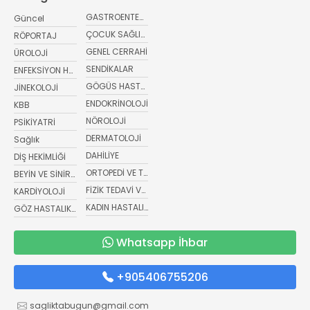
GASTROENTEROLOJİ
Güncel
ÇOCUK SAĞLIĞI VE HASTALIKLARI
RÖPORTAJ
GENEL CERRAHİ
ÜROLOJİ
SENDİKALAR
ENFEKSİYON HASTALIKLARI
GÖGÜS HASTALIKLARI
JİNEKOLOJİ
ENDOKRİNOLOJİ
KBB
NÖROLOJİ
PSİKİYATRİ
DERMATOLOJİ
Sağlık
DAHİLİYE
DİŞ HEKİMLİĞİ
ORTOPEDİ VE TRAVMATOLOJİ
BEYİN VE SİNİR CERRAHİSİ
FİZİK TEDAVİ VE REHABİLİTASYON
KARDİYOLOJİ
KADIN HASTALIKLARI VE DOĞUM
GÖZ HASTALIKLARI
Whatsapp İhbar
+905406755206
sagliktabugun@gmail.com